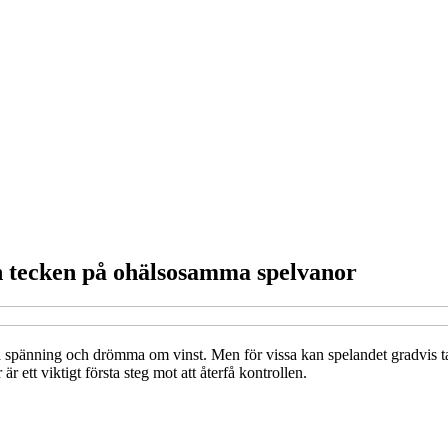
n tecken på ohälsosamma spelvanor
känna spänning och drömma om vinst. Men för vissa kan spelandet gradvis
ett viktigt första steg mot att återfå kontrollen.