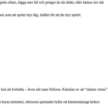
spela oftare, lägga mer tid och pengar än du tänkt, eller känna oro när
 som att spelet styr dig, istället för att du styr spelet.
ust att fortsätta – även när man förlorar. Känslan av att “nästan vinna”
 bryta mönstret, eftersom spelandet fyller ett känslomässigt behov.