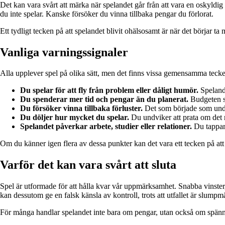
Det kan vara svårt att märka när spelandet går från att vara en oskyldig 
du inte spelar. Kanske försöker du vinna tillbaka pengar du förlorat.
Ett tydligt tecken på att spelandet blivit ohälsosamt är när det börjar ta m
Vanliga varningssignaler
Alla upplever spel på olika sätt, men det finns vissa gemensamma tecken
Du spelar för att fly från problem eller dåligt humör.
Spelande
Du spenderar mer tid och pengar än du planerat.
Budgeten sp
Du försöker vinna tillbaka förluster.
Det som började som under
Du döljer hur mycket du spelar.
Du undviker att prata om det m
Spelandet påverkar arbete, studier eller relationer.
Du tappar 
Om du känner igen flera av dessa punkter kan det vara ett tecken på att d
Varför det kan vara svårt att sluta
Spel är utformade för att hålla kvar vår uppmärksamhet. Snabba vinster, 
kan dessutom ge en falsk känsla av kontroll, trots att utfallet är slumpmä
För många handlar spelandet inte bara om pengar, utan också om spänning,