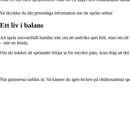
Så skyddar du din personliga information när du spelar online
Ett liv i balans
Att spela ansvarsfullt handlar inte om att undvika spel helt, utan om at
– inte en börda.
Om du märker att spelandet börjar ta för mycket plats, kom ihåg att det a
När gränserna suddas ut: Så känner du igen tecken på ohälsosamma sp