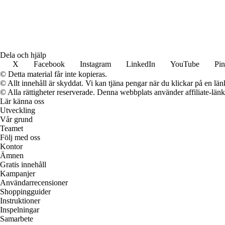
Dela och hjälp
X
Facebook
Instagram
LinkedIn
YouTube
Pin
© Detta material får inte kopieras.
© Allt innehåll är skyddat. Vi kan tjäna pengar när du klickar på en län
© Alla rättigheter reserverade. Denna webbplats använder affiliate-länkar
Lär känna oss
Utveckling
Vår grund
Teamet
Följ med oss
Kontor
Ämnen
Gratis innehåll
Kampanjer
Användarrecensioner
Shoppingguider
Instruktioner
Inspelningar
Samarbete