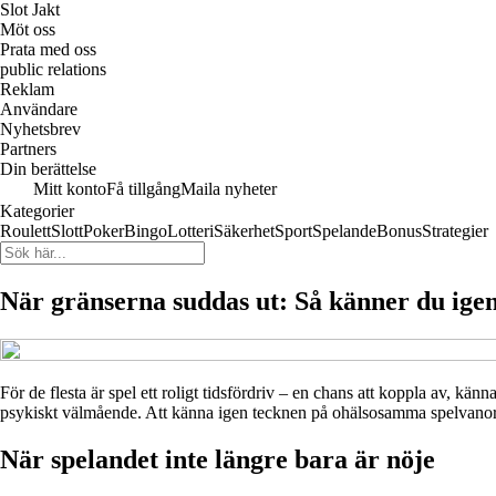
Slot Jakt
Möt oss
Prata med oss
public relations
Reklam
Användare
Nyhetsbrev
Partners
Din berättelse
Mitt konto
Få tillgång
Maila nyheter
Kategorier
Roulett
Slott
Poker
Bingo
Lotteri
Säkerhet
Sport
Spelande
Bonus
Strategier
När gränserna suddas ut: Så känner du ige
För de flesta är spel ett roligt tidsfördriv – en chans att koppla av, 
psykiskt välmående. Att känna igen tecknen på ohälsosamma spelvanor är 
När spelandet inte längre bara är nöje