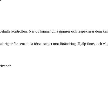
t behålla kontrollen. När du känner dina gränser och respekterar dem kan
ldrig är för sent att ta första steget mot förändring. Hjälp finns, och vä
elvanor