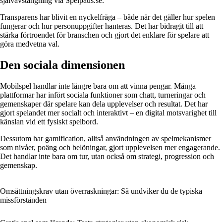
självavstängning via Spelpaus.se.
Transparens har blivit en nyckelfråga – både när det gäller hur spelen
fungerar och hur personuppgifter hanteras. Det har bidragit till att
stärka förtroendet för branschen och gjort det enklare för spelare att
göra medvetna val.
Den sociala dimensionen
Mobilspel handlar inte längre bara om att vinna pengar. Många
plattformar har infört sociala funktioner som chatt, turneringar och
gemenskaper där spelare kan dela upplevelser och resultat. Det har
gjort spelandet mer socialt och interaktivt – en digital motsvarighet till
känslan vid ett fysiskt spelbord.
Dessutom har gamification, alltså användningen av spelmekanismer
som nivåer, poäng och belöningar, gjort upplevelsen mer engagerande.
Det handlar inte bara om tur, utan också om strategi, progression och
gemenskap.
Omsättningskrav utan överraskningar: Så undviker du de typiska
missförstånden