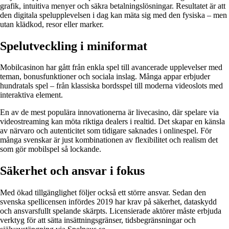
grafik, intuitiva menyer och säkra betalningslösningar. Resultatet är att
den digitala spelupplevelsen i dag kan mäta sig med den fysiska – men
utan klädkod, resor eller marker.
Spelutveckling i miniformat
Mobilcasinon har gått från enkla spel till avancerade upplevelser med
teman, bonusfunktioner och sociala inslag. Många appar erbjuder
hundratals spel – från klassiska bordsspel till moderna videoslots med
interaktiva element.
En av de mest populära innovationerna är livecasino, där spelare via
videostreaming kan möta riktiga dealers i realtid. Det skapar en känsla
av närvaro och autenticitet som tidigare saknades i onlinespel. För
många svenskar är just kombinationen av flexibilitet och realism det
som gör mobilspel så lockande.
Säkerhet och ansvar i fokus
Med ökad tillgänglighet följer också ett större ansvar. Sedan den
svenska spellicensen infördes 2019 har krav på säkerhet, dataskydd
och ansvarsfullt spelande skärpts. Licensierade aktörer måste erbjuda
verktyg för att sätta insättningsgränser, tidsbegränsningar och