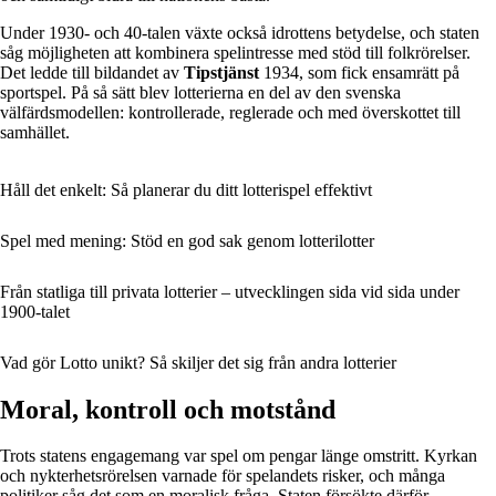
Under 1930- och 40-talen växte också idrottens betydelse, och staten
såg möjligheten att kombinera spelintresse med stöd till folkrörelser.
Det ledde till bildandet av
Tipstjänst
1934, som fick ensamrätt på
sportspel. På så sätt blev lotterierna en del av den svenska
välfärdsmodellen: kontrollerade, reglerade och med överskottet till
samhället.
Håll det enkelt: Så planerar du ditt lotterispel effektivt
Spel med mening: Stöd en god sak genom lotterilotter
Från statliga till privata lotterier – utvecklingen sida vid sida under
1900-talet
Vad gör Lotto unikt? Så skiljer det sig från andra lotterier
Moral, kontroll och motstånd
Trots statens engagemang var spel om pengar länge omstritt. Kyrkan
och nykterhetsrörelsen varnade för spelandets risker, och många
politiker såg det som en moralisk fråga. Staten försökte därför