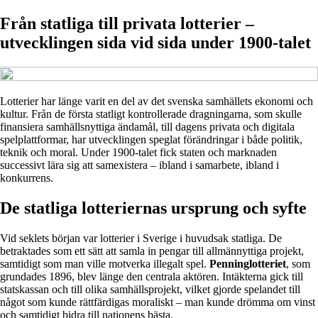
Från statliga till privata lotterier –
utvecklingen sida vid sida under 1900-talet
Lotterier har länge varit en del av det svenska samhällets ekonomi och
kultur. Från de första statligt kontrollerade dragningarna, som skulle
finansiera samhällsnyttiga ändamål, till dagens privata och digitala
spelplattformar, har utvecklingen speglat förändringar i både politik,
teknik och moral. Under 1900-talet fick staten och marknaden
successivt lära sig att samexistera – ibland i samarbete, ibland i
konkurrens.
De statliga lotteriernas ursprung och syfte
Vid seklets början var lotterier i Sverige i huvudsak statliga. De
betraktades som ett sätt att samla in pengar till allmännyttiga projekt,
samtidigt som man ville motverka illegalt spel.
Penninglotteriet
, som
grundades 1896, blev länge den centrala aktören. Intäkterna gick till
statskassan och till olika samhällsprojekt, vilket gjorde spelandet till
något som kunde rättfärdigas moraliskt – man kunde drömma om vinst
och samtidigt bidra till nationens bästa.