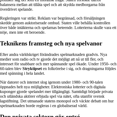
balansera mellan att tillåta spel och att skydda medborgarna från
överdrivet spelande.
Regleringen var strikt. Reklam var begränsad, och försäljningen
skedde genom auktoriserade ombud. Staten ville behålla kontrollen
över både intäkterna och spelarnas beteende. Lotterierna skulle vara ett
nöje, men inte ett beroende.
Teknikens framsteg och nya spelvanor
Efter andra världskriget förändrades spelmarknaden gradvis. Nya
medier som radio och tv gjorde det möjligt att nå ut till fler, och
intresset för snabbare och mer spännande spel ökade. Under 1950- och
60-talen blev
Stryktipset
en folkrörelse i sig, och dragningarna följdes
med spänning i hela landet.
När datorer och internet slog igenom under 1980- och 90-talen
öppnades helt nya möjligheter. Elektroniska lotterier och digitala
kuponger gjorde spelandet mer tillgängligt. Samtidigt började privata
och utländska aktörer erbjuda spel via nätet, ofta utanför svensk
lagstiftning. Det utmanade statens monopol och väckte debatt om hur
spelmarknaden borde regleras i en globaliserad värld.
Den privata sektorn gör entré