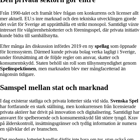
Från 1990-talet och framåt blev frågan om konkurrens och licenser allt
mer aktuell. EU:s inre marknad och den tekniska utvecklingen gjorde
det svårt för Sverige att upprätthålla ett strikt monopol. Samtidigt växte
intresset för välgörenhetslotterier och föreningsspel, där privata initiativ
kunde bidra till samhällsnytta.
Efter många års diskussion infördes 2019 en ny
spellag
som öppnade
för licenssystem. Därmed kunde privata bolag verka lagligt i Sverige,
under förutsättning att de följde regler om ansvar, skatter och
konsumentskydd. Staten behöll sin roll som tillsynsmyndighet genom
Spelinspektionen
, men marknaden blev mer mångfacetterad än
någonsin tidigare.
Samspel mellan stat och marknad
I dag existerar statliga och privata lotterier sida vid sida.
Svenska Spel
har fortfarande en stark ställning, men konkurrensen från licensierade
privata aktörer har drivit på innovation och digitalisering. Samtidigt har
ansvaret för spelberoende och konsumentskydd fått större tyngd. Krav
på ålderskontroll, insättningsgränser och tydlig information är numera
en självklar del av branschen.
Det moderna lotteriet handlar därför inte bara om tur, utan också om