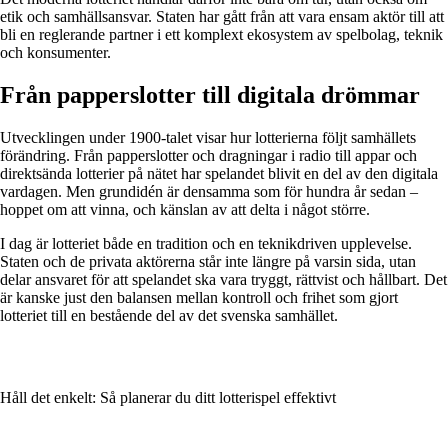
etik och samhällsansvar. Staten har gått från att vara ensam aktör till att
bli en reglerande partner i ett komplext ekosystem av spelbolag, teknik
och konsumenter.
Från papperslotter till digitala drömmar
Utvecklingen under 1900-talet visar hur lotterierna följt samhällets
förändring. Från papperslotter och dragningar i radio till appar och
direktsända lotterier på nätet har spelandet blivit en del av den digitala
vardagen. Men grundidén är densamma som för hundra år sedan –
hoppet om att vinna, och känslan av att delta i något större.
I dag är lotteriet både en tradition och en teknikdriven upplevelse.
Staten och de privata aktörerna står inte längre på varsin sida, utan
delar ansvaret för att spelandet ska vara tryggt, rättvist och hållbart. Det
är kanske just den balansen mellan kontroll och frihet som gjort
lotteriet till en bestående del av det svenska samhället.
Håll det enkelt: Så planerar du ditt lotterispel effektivt