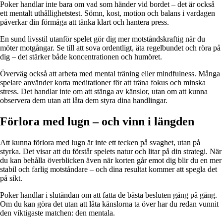
Poker handlar inte bara om vad som händer vid bordet – det är också
ett mentalt uthållighetstest. Sömn, kost, motion och balans i vardagen
påverkar din förmåga att tänka klart och hantera press.
En sund livsstil utanför spelet gör dig mer motståndskraftig när du
möter motgångar. Se till att sova ordentligt, äta regelbundet och röra på
dig – det stärker både koncentrationen och humöret.
Överväg också att arbeta med mental träning eller mindfulness. Många
spelare använder korta meditationer för att träna fokus och minska
stress. Det handlar inte om att stänga av känslor, utan om att kunna
observera dem utan att låta dem styra dina handlingar.
Förlora med lugn – och vinn i längden
Att kunna förlora med lugn är inte ett tecken på svaghet, utan på
styrka. Det visar att du förstår spelets natur och litar på din strategi. När
du kan behålla överblicken även när korten går emot dig blir du en mer
stabil och farlig motståndare – och dina resultat kommer att spegla det
på sikt.
Poker handlar i slutändan om att fatta de bästa besluten gång på gång.
Om du kan göra det utan att låta känslorna ta över har du redan vunnit
den viktigaste matchen: den mentala.