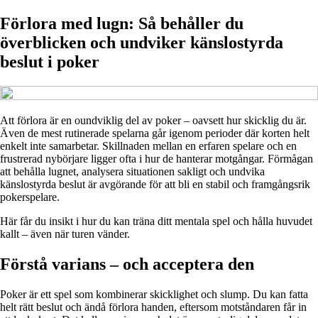
Förlora med lugn: Så behåller du
överblicken och undviker känslostyrda
beslut i poker
Att förlora är en oundviklig del av poker – oavsett hur skicklig du är.
Även de mest rutinerade spelarna går igenom perioder där korten helt
enkelt inte samarbetar. Skillnaden mellan en erfaren spelare och en
frustrerad nybörjare ligger ofta i hur de hanterar motgångar. Förmågan
att behålla lugnet, analysera situationen sakligt och undvika
känslostyrda beslut är avgörande för att bli en stabil och framgångsrik
pokerspelare.
Här får du insikt i hur du kan träna ditt mentala spel och hålla huvudet
kallt – även när turen vänder.
Förstå varians – och acceptera den
Poker är ett spel som kombinerar skicklighet och slump. Du kan fatta
helt rätt beslut och ändå förlora handen, eftersom motståndaren får in