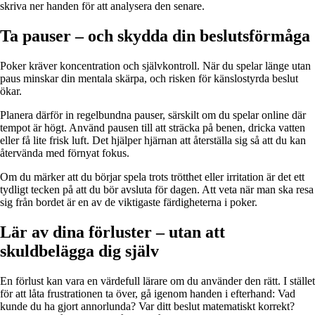
skriva ner handen för att analysera den senare.
Ta pauser – och skydda din beslutsförmåga
Poker kräver koncentration och självkontroll. När du spelar länge utan
paus minskar din mentala skärpa, och risken för känslostyrda beslut
ökar.
Planera därför in regelbundna pauser, särskilt om du spelar online där
tempot är högt. Använd pausen till att sträcka på benen, dricka vatten
eller få lite frisk luft. Det hjälper hjärnan att återställa sig så att du kan
återvända med förnyat fokus.
Om du märker att du börjar spela trots trötthet eller irritation är det ett
tydligt tecken på att du bör avsluta för dagen. Att veta när man ska resa
sig från bordet är en av de viktigaste färdigheterna i poker.
Lär av dina förluster – utan att
skuldbelägga dig själv
En förlust kan vara en värdefull lärare om du använder den rätt. I stället
för att låta frustrationen ta över, gå igenom handen i efterhand: Vad
kunde du ha gjort annorlunda? Var ditt beslut matematiskt korrekt?